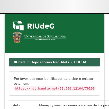
Skip
navigation
RIUdeG
Repositorios RedUdeG
CUCBA
Por favor, use este identificador para citar o enlazar
este ítem:
https://hdl.handle.net/20.500.12104/79100
Título:
Manejo y vías de comercialización de los pr