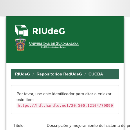
Skip
navigation
RIUdeG
Repositorios RedUdeG
CUCBA
Por favor, use este identificador para citar o enlazar
este ítem:
https://hdl.handle.net/20.500.12104/79090
Título:
Descripción y mejoramiento del sistema de pr