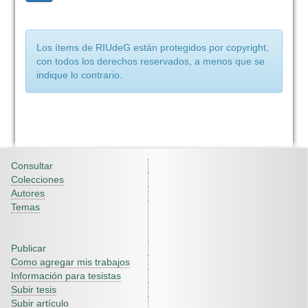
Los ítems de RIUdeG están protegidos por copyright,
con todos los derechos reservados, a menos que se
indique lo contrario.
Consultar
Colecciones
Autores
Temas
Publicar
Como agregar mis trabajos
Información para tesistas
Subir tesis
Subir artículo