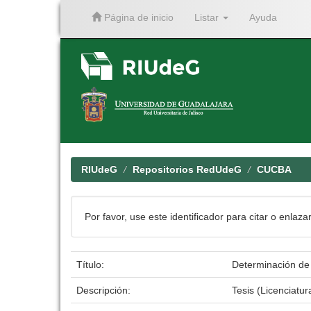
Página de inicio
Listar
Ayuda
Skip
navigation
RIUdeG
Repositorios RedUdeG
CUCBA
Por favor, use este identificador para citar o enlaza
Título:
Determinación de 
Descripción:
Tesis (Licenciatu