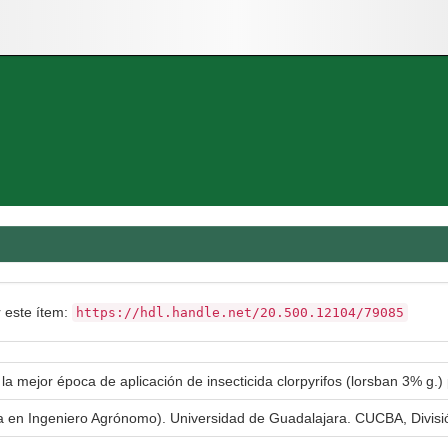
r este ítem:
https://hdl.handle.net/20.500.12104/79085
la mejor época de aplicación de insecticida clorpyrifos (lorsban 3% g.)
ra en Ingeniero Agrónomo). Universidad de Guadalajara. CUCBA, Divis