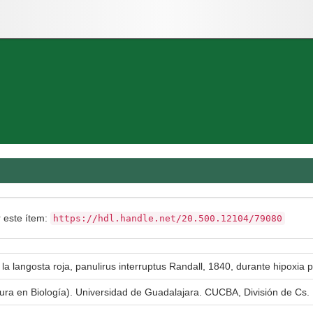
r este ítem:
https://hdl.handle.net/20.500.12104/79080
 langosta roja, panulirus interruptus Randall, 1840, durante hipoxia 
tura en Biología). Universidad de Guadalajara. CUCBA, División de Cs. 