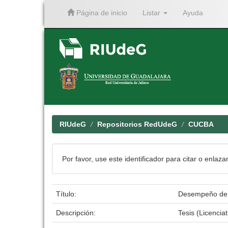
Página de inicio
Listar
Ayuda
Skip
navigation
RIUdeG
Repositorios RedUdeG
CUCBA
Por favor, use este identificador para citar o enlaza
Título:
Desempeño de la
Descripción:
Tesis (Licencia