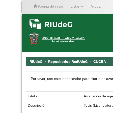
Página de inicio
Listar
Ayuda
Skip
navigation
RIUdeG
Repositorios RedUdeG
CUCBA
Por favor, use este identificador para citar o enlaza
Título:
Asociación de agen
Descripción:
Tesis (Licenciatur