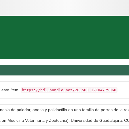
r este ítem:
https://hdl.handle.net/20.500.12104/79060
esia de paladar, anotia y polidactilia en una familia de perros de la r
a en Medicina Veterinaria y Zootecnia). Universidad de Guadalajara. CU