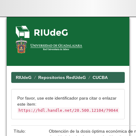
Skip
navigation
RIUdeG
Repositorios RedUdeG
CUCBA
Por favor, use este identificador para citar o enlazar
este ítem:
https://hdl.handle.net/20.500.12104/79044
Título:
Obtención de la dosis óptima económica de n