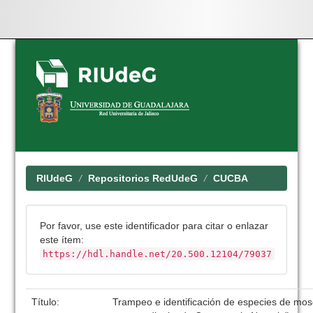
Skip
navigation
RIUdeG
Repositorios RedUdeG
CUCBA
Por favor, use este identificador para citar o enlazar
este ítem:
https://hdl.handle.net/20.500.12104/79037
Título:
Trampeo e identificación de especies de mosc