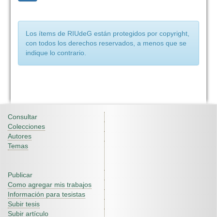
Los ítems de RIUdeG están protegidos por copyright,
con todos los derechos reservados, a menos que se
indique lo contrario.
Consultar
Colecciones
Autores
Temas
Publicar
Como agregar mis trabajos
Información para tesistas
Subir tesis
Subir artículo