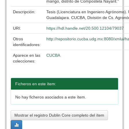
mango, distrito de Compostela Nayarit."
Descripción:
Tesis (Licenciatura en Ingeniero Agrónomo).
Guadalajara. CUCBA, División de Cs. Agronó
URI:
https://hdl.handle.net/20.500.12104/79037
Otros
http://repositorio.cucba.udg.mx:8080/xmlui/
identificadores:
Aparece en las
CUCBA
colecciones:
Ficheros en este ítem:
No hay ficheros asociados a este ítem.
Mostrar el registro Dublin Core completo del ítem