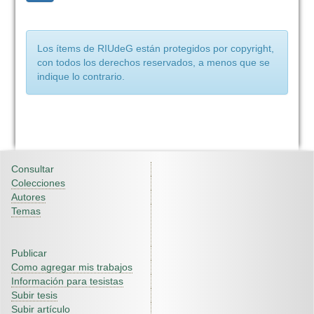
Los ítems de RIUdeG están protegidos por copyright,
con todos los derechos reservados, a menos que se
indique lo contrario.
Consultar
Colecciones
Autores
Temas
Publicar
Como agregar mis trabajos
Información para tesistas
Subir tesis
Subir artículo