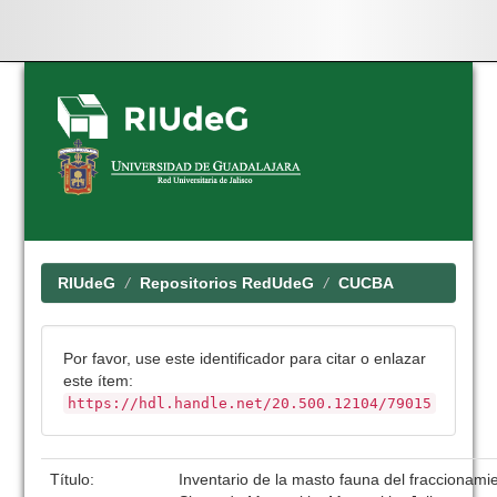
Skip
navigation
RIUdeG
Repositorios RedUdeG
CUCBA
Por favor, use este identificador para citar o enlazar
este ítem:
https://hdl.handle.net/20.500.12104/79015
Título:
Inventario de la masto fauna del fraccionam