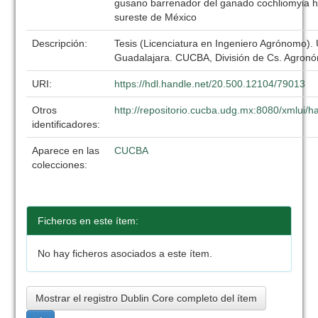
gusano barrenador del ganado cochliomyia ho
sureste de México
Descripción:
Tesis (Licenciatura en Ingeniero Agrónomo).
Guadalajara. CUCBA, División de Cs. Agronó
URI:
https://hdl.handle.net/20.500.12104/79013
Otros
http://repositorio.cucba.udg.mx:8080/xmlui
identificadores:
Aparece en las
CUCBA
colecciones:
Ficheros en este ítem:
No hay ficheros asociados a este ítem.
Mostrar el registro Dublin Core completo del ítem