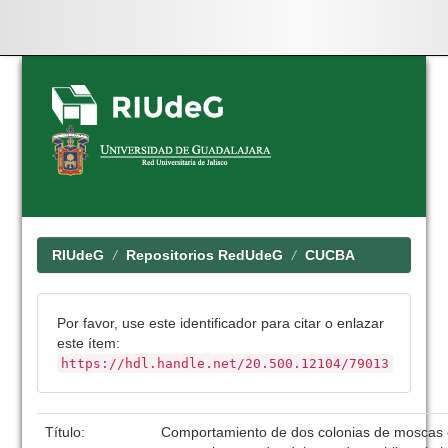
Skip
navigation
RIUdeG
Repositorios RedUdeG
CUCBA
Por favor, use este identificador para citar o enlazar
este ítem:
https://hdl.handle.net/20.500.12104/79013
Título:
Comportamiento de dos colonias de moscas e