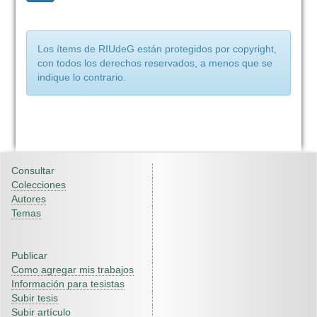
Los ítems de RIUdeG están protegidos por copyright,
con todos los derechos reservados, a menos que se
indique lo contrario.
Consultar
Colecciones
Autores
Temas
Publicar
Como agregar mis trabajos
Información para tesistas
Subir tesis
Subir artículo