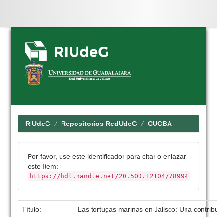
Skip
navigation
RIUdeG
Repositorios RedUdeG
CUCBA
Por favor, use este identificador para citar o enlazar
este ítem:
https://hdl.handle.net/20.500.12104/78994
Título:
Las tortugas marinas en Jalisco: Una contrib