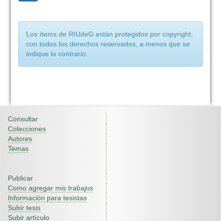
Los ítems de RIUdeG están protegidos por copyright,
con todos los derechos reservados, a menos que se
indique lo contrario.
Consultar
Colecciones
Autores
Temas
Publicar
Como agregar mis trabajos
Información para tesistas
Subir tesis
Subir artículo