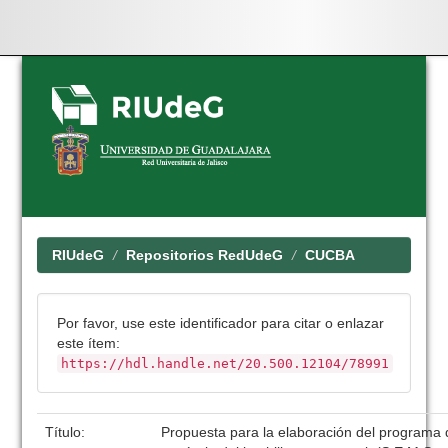
Skip
navigation
RIUdeG
Repositorios RedUdeG
CUCBA
Por favor, use este identificador para citar o enlazar
este ítem:
https://hdl.handle.net/20.500.12104/78991
Título:
Propuesta para la elaboración del programa d