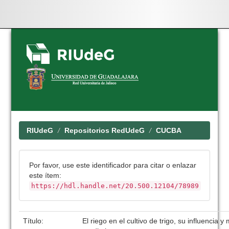
Skip
navigation
RIUdeG
Repositorios RedUdeG
CUCBA
Por favor, use este identificador para citar o enlazar
este ítem:
https://hdl.handle.net/20.500.12104/78989
Título:
El riego en el cultivo de trigo, su influencia y