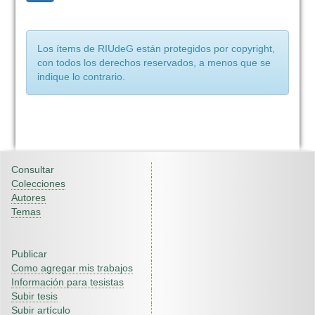
Los ítems de RIUdeG están protegidos por copyright,
con todos los derechos reservados, a menos que se
indique lo contrario.
Consultar
Colecciones
Autores
Temas
Publicar
Como agregar mis trabajos
Información para tesistas
Subir tesis
Subir artículo