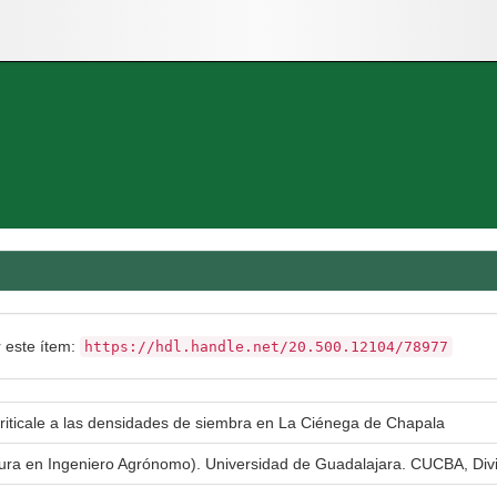
r este ítem:
https://hdl.handle.net/20.500.12104/78977
riticale a las densidades de siembra en La Ciénega de Chapala
atura en Ingeniero Agrónomo). Universidad de Guadalajara. CUCBA, Div