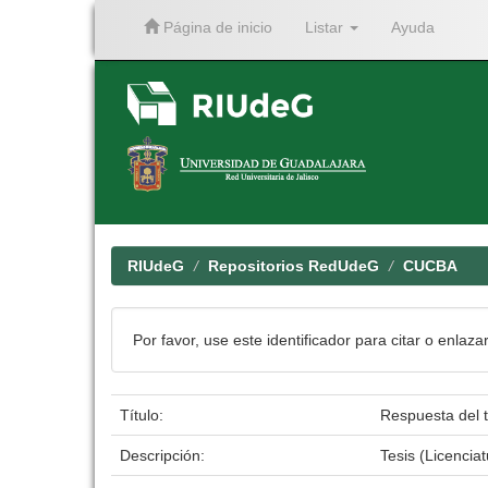
Página de inicio
Listar
Ayuda
Skip
navigation
RIUdeG
Repositorios RedUdeG
CUCBA
Por favor, use este identificador para citar o enlaza
Título:
Respuesta del t
Descripción:
Tesis (Licenci