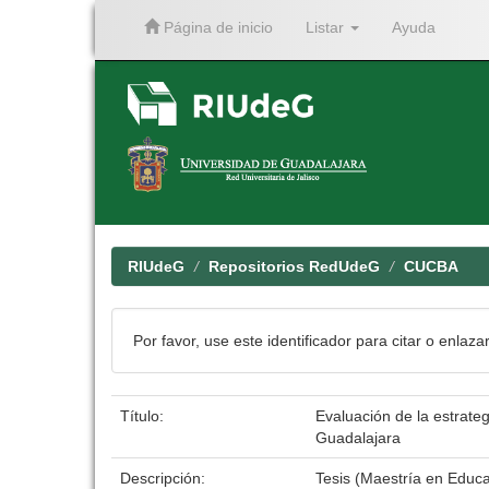
Página de inicio
Listar
Ayuda
Skip
navigation
RIUdeG
Repositorios RedUdeG
CUCBA
Por favor, use este identificador para citar o enlaza
Título:
Evaluación de la estrateg
Guadalajara
Descripción:
Tesis (Maestría en Educ