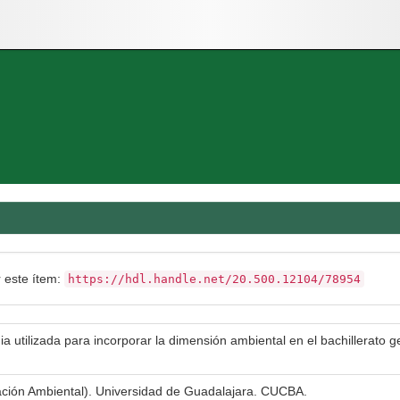
r este ítem:
https://hdl.handle.net/20.500.12104/78954
ia utilizada para incorporar la dimensión ambiental en el bachillerato g
ación Ambiental). Universidad de Guadalajara. CUCBA.