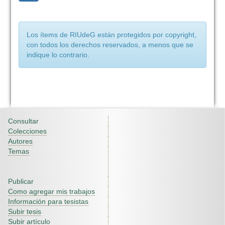
Los ítems de RIUdeG están protegidos por copyright,
con todos los derechos reservados, a menos que se
indique lo contrario.
Consultar
Colecciones
Autores
Temas
Publicar
Como agregar mis trabajos
Información para tesistas
Subir tesis
Subir artículo