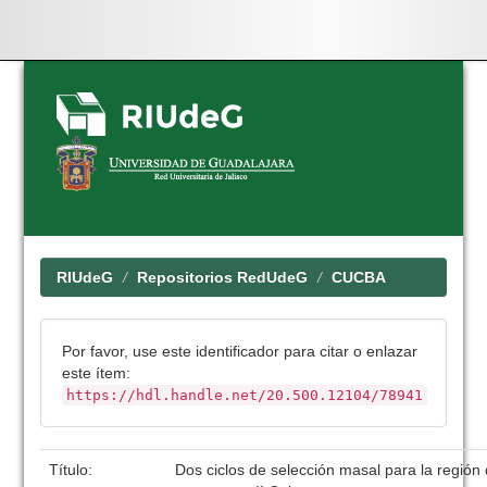
Skip
navigation
RIUdeG
Repositorios RedUdeG
CUCBA
Por favor, use este identificador para citar o enlazar
este ítem:
https://hdl.handle.net/20.500.12104/78941
Título:
Dos ciclos de selección masal para la regió