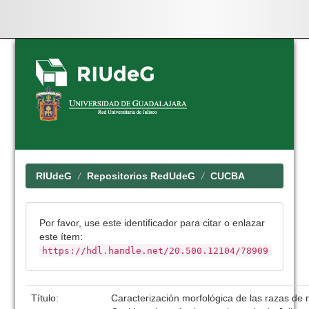
Skip
navigation
RIUdeG
Repositorios RedUdeG
CUCBA
Por favor, use este identificador para citar o enlazar
este ítem:
https://hdl.handle.net/20.500.12104/78909
Título:
Caracterización morfológica de las razas de 