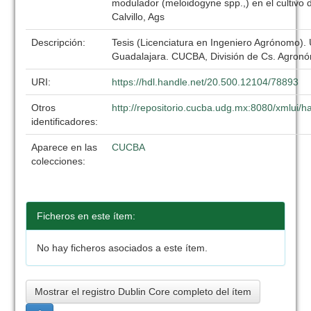
modulador (meloidogyne spp.,) en el cultivo
Calvillo, Ags
Descripción:
Tesis (Licenciatura en Ingeniero Agrónomo).
Guadalajara. CUCBA, División de Cs. Agronó
URI:
https://hdl.handle.net/20.500.12104/78893
Otros
http://repositorio.cucba.udg.mx:8080/xmlui
identificadores:
Aparece en las
CUCBA
colecciones:
Ficheros en este ítem:
No hay ficheros asociados a este ítem.
Mostrar el registro Dublin Core completo del ítem