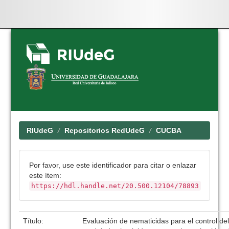
Skip
navigation
RIUdeG
Repositorios RedUdeG
CUCBA
Por favor, use este identificador para citar o enlazar
este ítem:
https://hdl.handle.net/20.500.12104/78893
Título:
Evaluación de nematicidas para el control d