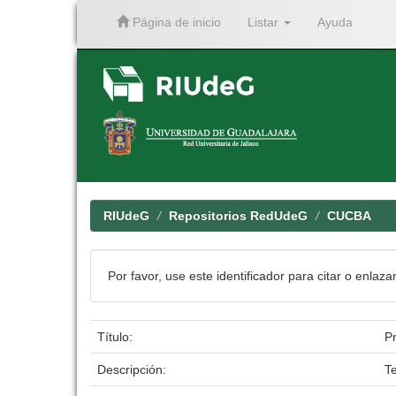
Página de inicio
Listar
Ayuda
Skip
navigation
RIUdeG
Repositorios RedUdeG
CUCBA
Por favor, use este identificador para citar o enlaza
Título:
Pr
Descripción:
T