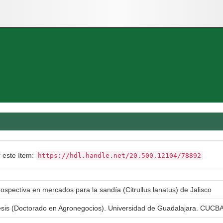
r este ítem:
https://hdl.handle.net/20.500.12104/78892
ospectiva en mercados para la sandía (Citrullus lanatus) de Jalisco
esis (Doctorado en Agronegocios). Universidad de Guadalajara. CUCBA