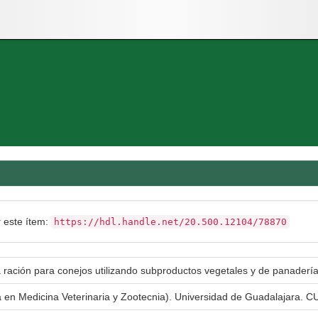
r este ítem:
https://hdl.handle.net/20.500.12104/78870
 ración para conejos utilizando subproductos vegetales y de panaderí
a en Medicina Veterinaria y Zootecnia). Universidad de Guadalajara. CU