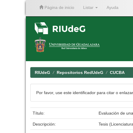
Página de inicio
Listar
Ayuda
Skip
navigation
RIUdeG
Repositorios RedUdeG
CUCBA
Por favor, use este identificador para citar o enlaza
Título:
Evaluación de una
Descripción:
Tesis (Licenciatur