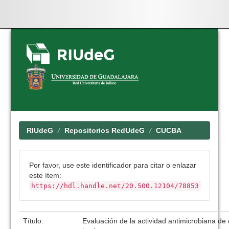
Skip
navigation
RIUdeG
Repositorios RedUdeG
CUCBA
Por favor, use este identificador para citar o enlazar
este ítem:
https://hdl.handle.net/20.500.12104/78853
Título:
Evaluación de la actividad antimicrobiana de