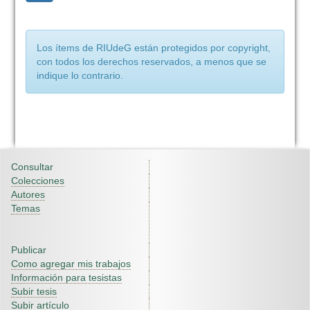
Los ítems de RIUdeG están protegidos por copyright,
con todos los derechos reservados, a menos que se
indique lo contrario.
Consultar
Colecciones
Autores
Temas
Publicar
Como agregar mis trabajos
Información para tesistas
Subir tesis
Subir artículo