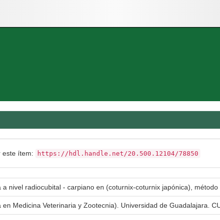
r este ítem:
https://hdl.handle.net/20.500.12104/78850
a nivel radiocubital - carpiano en (coturnix-coturnix japónica), método
a en Medicina Veterinaria y Zootecnia). Universidad de Guadalajara. CU