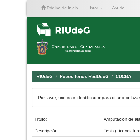
Página de inicio
Listar
Ayuda
Skip
navigation
RIUdeG
Repositorios RedUdeG
CUCBA
Por favor, use este identificador para citar o enlaza
Título:
Amputación de ala 
Descripción:
Tesis (Licenciatur