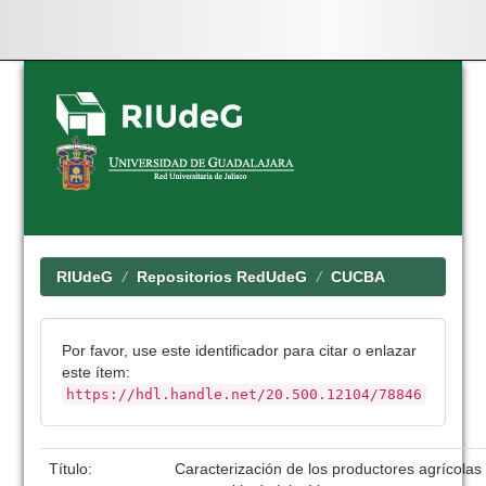
Skip
navigation
RIUdeG
Repositorios RedUdeG
CUCBA
Por favor, use este identificador para citar o enlazar
este ítem:
https://hdl.handle.net/20.500.12104/78846
Título:
Caracterización de los productores agrícolas d