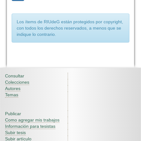
Los ítems de RIUdeG están protegidos por copyright,
con todos los derechos reservados, a menos que se
indique lo contrario.
Consultar
Colecciones
Autores
Temas
Publicar
Como agregar mis trabajos
Información para tesistas
Subir tesis
Subir artículo