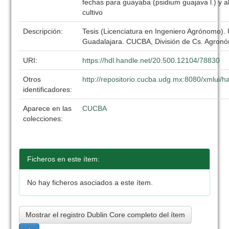
fechas para guayaba (psidium guajava l.) y 
cultivo
Descripción:
Tesis (Licenciatura en Ingeniero Agrónomo).
Guadalajara. CUCBA, División de Cs. Agronó
URI:
https://hdl.handle.net/20.500.12104/78830
Otros
http://repositorio.cucba.udg.mx:8080/xmlui
identificadores:
Aparece en las
CUCBA
colecciones:
Ficheros en este ítem:
No hay ficheros asociados a este ítem.
Mostrar el registro Dublin Core completo del ítem