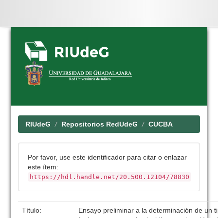
Skip
navigation
RIUdeG
Repositorios RedUdeG
CUCBA
Por favor, use este identificador para citar o enlazar
este ítem:
https://hdl.handle.net/20.500.12104/78830
Título:
Ensayo preliminar a la determinación de un ti