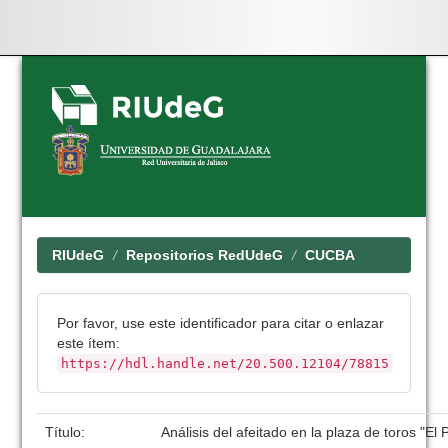
Skip
navigation
RIUdeG
Repositorios RedUdeG
CUCBA
Por favor, use este identificador para citar o enlazar
este ítem:
https://hdl.handle.net/20.500.12104/78815
Título:
Análisis del afeitado en la plaza de toros "El