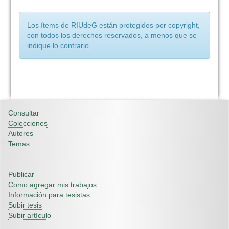
Los ítems de RIUdeG están protegidos por copyright,
con todos los derechos reservados, a menos que se
indique lo contrario.
Consultar
Colecciones
Autores
Temas
Publicar
Como agregar mis trabajos
Información para tesistas
Subir tesis
Subir artículo