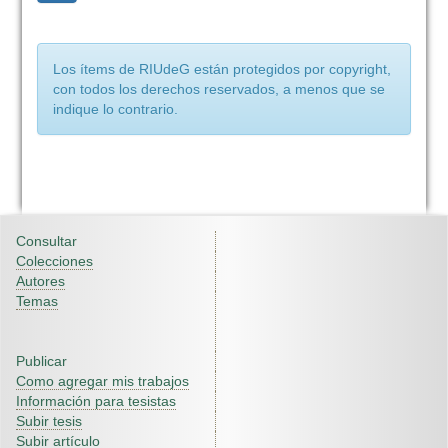
Los ítems de RIUdeG están protegidos por copyright,
con todos los derechos reservados, a menos que se
indique lo contrario.
Consultar
Colecciones
Autores
Temas
Publicar
Como agregar mis trabajos
Información para tesistas
Subir tesis
Subir artículo