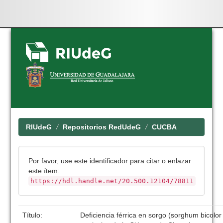
Skip
navigation
RIUdeG
Repositorios RedUdeG
CUCBA
Por favor, use este identificador para citar o enlazar
este ítem:
https://hdl.handle.net/20.500.12104/78811
Título:
Deficiencia férrica en sorgo (sorghum bicolor