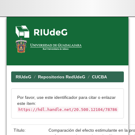
Skip
navigation
RIUdeG
Repositorios RedUdeG
CUCBA
Por favor, use este identificador para citar o enlazar
este ítem:
https://hdl.handle.net/20.500.12104/78786
Título:
Comparación del efecto estimulante en la pr