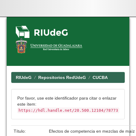
Skip
navigation
RIUdeG
Repositorios RedUdeG
CUCBA
Por favor, use este identificador para citar o enlazar
este ítem:
https://hdl.handle.net/20.500.12104/78773
Título:
Efectos de competencia en mezclas de maíz