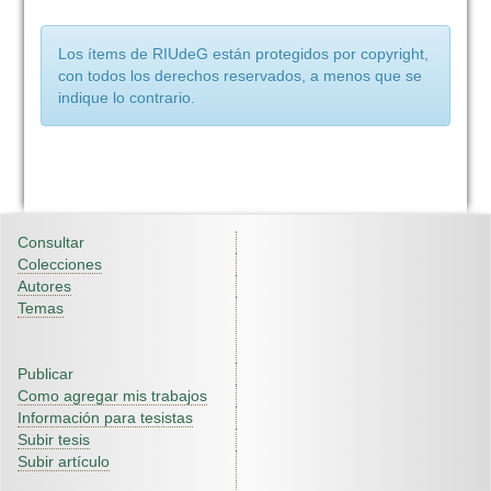
Los ítems de RIUdeG están protegidos por copyright,
con todos los derechos reservados, a menos que se
indique lo contrario.
Consultar
Colecciones
Autores
Temas
Publicar
Como agregar mis trabajos
Información para tesistas
Subir tesis
Subir artículo