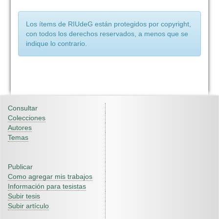
Los ítems de RIUdeG están protegidos por copyright,
con todos los derechos reservados, a menos que se
indique lo contrario.
Consultar
Colecciones
Autores
Temas
Publicar
Como agregar mis trabajos
Información para tesistas
Subir tesis
Subir artículo