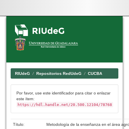
Skip
navigation
RIUdeG
Repositorios RedUdeG
CUCBA
Por favor, use este identificador para citar o enlazar
este ítem:
https://hdl.handle.net/20.500.12104/78768
Título:
Metodología de la enseñanza en el área agr