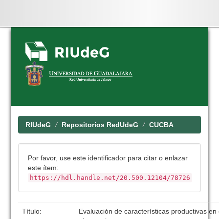
Skip
navigation
RIUdeG
Repositorios RedUdeG
CUCBA
Por favor, use este identificador para citar o enlazar
este ítem:
https://hdl.handle.net/20.500.12104/78726
Título:
Evaluación de características productivas en