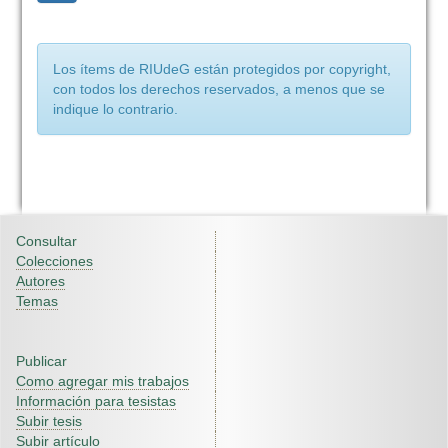
Los ítems de RIUdeG están protegidos por copyright,
con todos los derechos reservados, a menos que se
indique lo contrario.
Consultar
Colecciones
Autores
Temas
Publicar
Como agregar mis trabajos
Información para tesistas
Subir tesis
Subir artículo