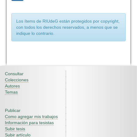
Los ítems de RIUdeG están protegidos por copyright,
con todos los derechos reservados, a menos que se
indique lo contrario.
Consultar
Colecciones
Autores
Temas
Publicar
Como agregar mis trabajos
Información para tesistas
Subir tesis
Subir artículo