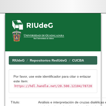
Skip
navigation
RIUdeG
Repositorios RedUdeG
CUCBA
Por favor, use este identificador para citar o enlazar
este ítem:
https://hdl.handle.net/20.500.12104/78720
Título:
Análisis e interpretación de cruzas dialélicas