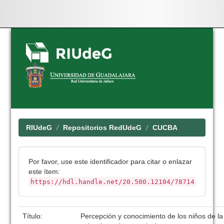
Skip
navigation
RIUdeG
Repositorios RedUdeG
CUCBA
Por favor, use este identificador para citar o enlazar
este ítem:
https://hdl.handle.net/20.500.12104/78714
Título:
Percepción y conocimiento de los niños de l