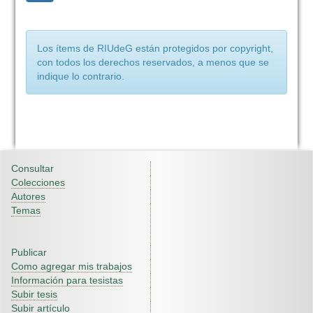
Los ítems de RIUdeG están protegidos por copyright,
con todos los derechos reservados, a menos que se
indique lo contrario.
Consultar
Colecciones
Autores
Temas
Publicar
Como agregar mis trabajos
Información para tesistas
Subir tesis
Subir artículo