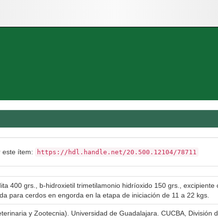
r este ítem:
https://hdl.handle.net/20.500.12104/78711
ta 400 grs., b-hidroxietil trimetilamonio hidríoxido 150 grs., excipiente 
a para cerdos en engorda en la etapa de iniciación de 11 a 22 kgs.
eterinaria y Zootecnia). Universidad de Guadalajara. CUCBA, División d