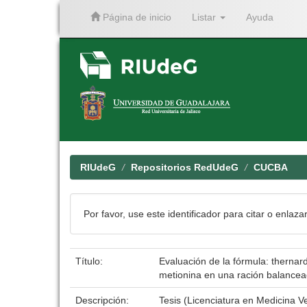
Página de inicio
Listar
Ayuda
Skip
navigation
RIUdeG
Repositorios RedUdeG
CUCBA
Por favor, use este identificador para citar o enlaza
Título:
Evaluación de la fórmula: thernardi
metionina en una ración balancead
Descripción:
Tesis (Licenciatura en Medicina V