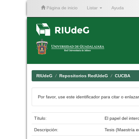
Página de inicio
Listar
Ayuda
Skip
navigation
RIUdeG
Repositorios RedUdeG
CUCBA
Por favor, use este identificador para citar o enlaza
Título:
El papel del inte
Descripción:
Tesis (Maestría 