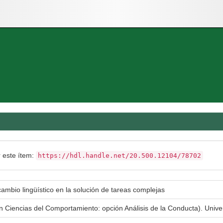
r este ítem:
https://hdl.handle.net/20.500.12104/78702
rcambio lingüístico en la solución de tareas complejas
en Ciencias del Comportamiento: opción Análisis de la Conducta). Uni