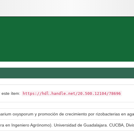
r este ítem:
https://hdl.handle.net/20.500.12104/78696
usarium oxysporum y promoción de crecimiento por rizobacterias en aga
tura en Ingeniero Agrónomo). Universidad de Guadalajara. CUCBA, Divi