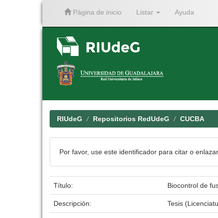
Página de inicio
Listar
Ayuda
Skip
navigation
RIUdeG
Repositorios RedUdeG
CUCBA
Por favor, use este identificador para citar o enlaza
Título:
Biocontrol de f
Descripción:
Tesis (Licencia