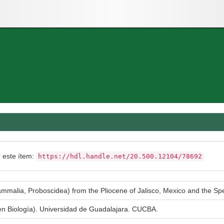
r este ítem:
https://hdl.handle.net/20.500.12104/78692
malia, Proboscidea) from the Pliocene of Jalisco, Mexico and the S
 en Biología). Universidad de Guadalajara. CUCBA.