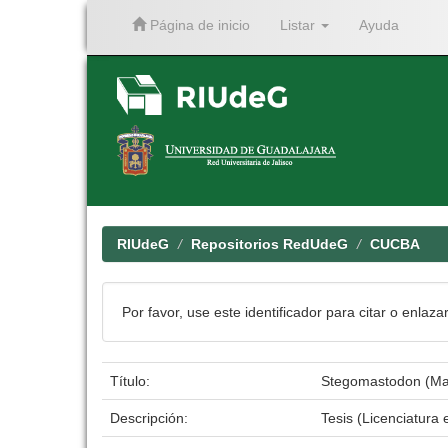
Página de inicio
Listar
Ayuda
Skip
navigation
RIUdeG
Repositorios RedUdeG
CUCBA
Por favor, use este identificador para citar o enlaza
Título:
Stegomastodon (Mam
Descripción:
Tesis (Licenciatura