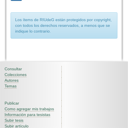
Los ítems de RIUdeG están protegidos por copyright,
con todos los derechos reservados, a menos que se
indique lo contrario.
Consultar
Colecciones
Autores
Temas
Publicar
Como agregar mis trabajos
Información para tesistas
Subir tesis
Subir artículo