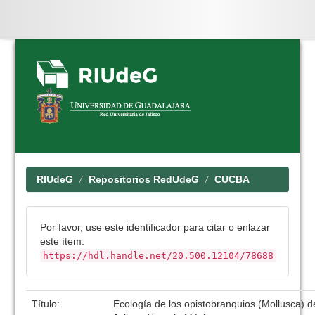
Skip
navigation
RIUdeG
Repositorios RedUdeG
CUCBA
Por favor, use este identificador para citar o enlazar
este ítem:
https://hdl.handle.net/20.500.12104/78688
Título:
Ecología de los opistobranquios (Mollusca) 