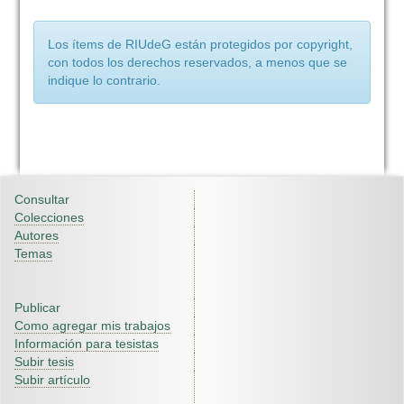
Los ítems de RIUdeG están protegidos por copyright,
con todos los derechos reservados, a menos que se
indique lo contrario.
Consultar
Colecciones
Autores
Temas
Publicar
Como agregar mis trabajos
Información para tesistas
Subir tesis
Subir artículo