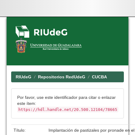
Skip
navigation
RIUdeG
Repositorios RedUdeG
CUCBA
Por favor, use este identificador para citar o enlazar
este ítem:
https://hdl.handle.net/20.500.12104/78665
Título:
Implantación de pastizales por pronade en e