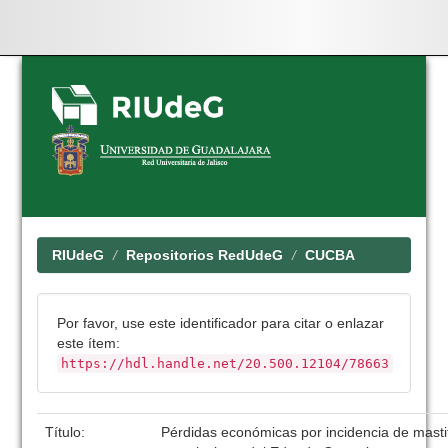
Skip
navigation
RIUdeG
Repositorios RedUdeG
CUCBA
Por favor, use este identificador para citar o enlazar
este ítem:
https://hdl.handle.net/20.500.12104/78663
Título:
Pérdidas económicas por incidencia de mastit