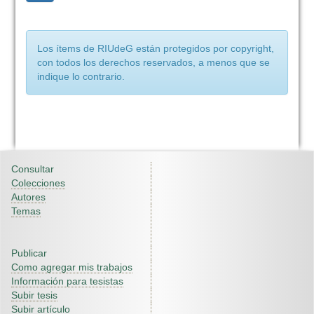
Los ítems de RIUdeG están protegidos por copyright,
con todos los derechos reservados, a menos que se
indique lo contrario.
Consultar
Colecciones
Autores
Temas
Publicar
Como agregar mis trabajos
Información para tesistas
Subir tesis
Subir artículo