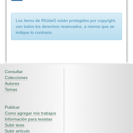
Los ítems de RIUdeG están protegidos por copyright,
con todos los derechos reservados, a menos que se
indique lo contrario.
Consultar
Colecciones
Autores
Temas
Publicar
Como agregar mis trabajos
Información para tesistas
Subir tesis
Subir artículo