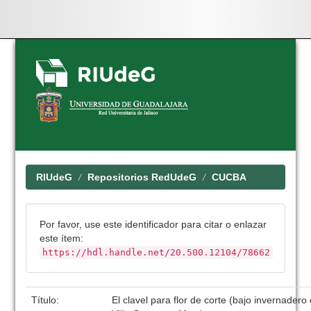
Skip
navigation
RIUdeG
Repositorios RedUdeG
CUCBA
Por favor, use este identificador para citar o enlazar
este ítem:
https://hdl.handle.net/20.500.12104/78662
Título:
El clavel para flor de corte (bajo invernadero