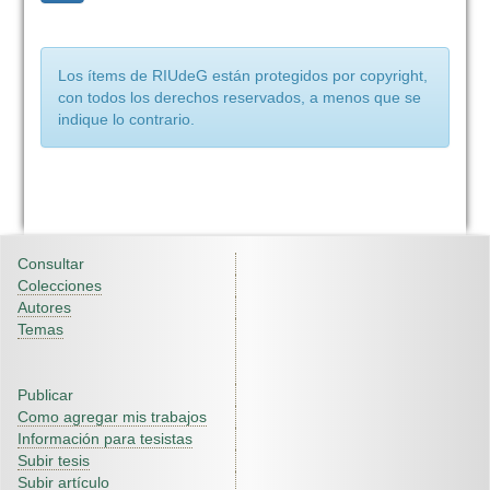
Los ítems de RIUdeG están protegidos por copyright,
con todos los derechos reservados, a menos que se
indique lo contrario.
Consultar
Colecciones
Autores
Temas
Publicar
Como agregar mis trabajos
Información para tesistas
Subir tesis
Subir artículo