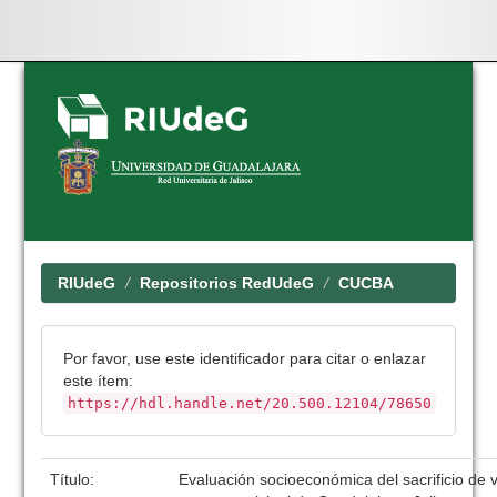
Skip
navigation
RIUdeG
Repositorios RedUdeG
CUCBA
Por favor, use este identificador para citar o enlazar
este ítem:
https://hdl.handle.net/20.500.12104/78650
Título:
Evaluación socioeconómica del sacrificio de 