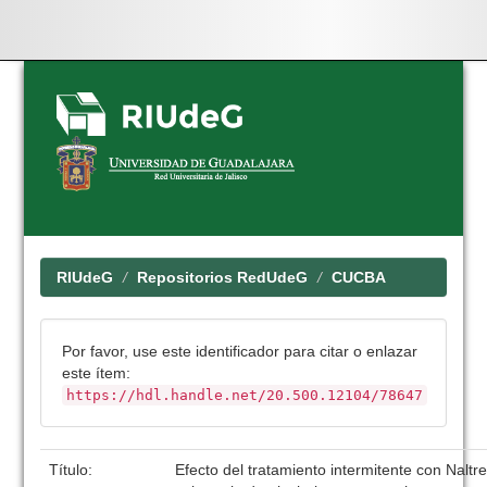
Skip
navigation
RIUdeG
Repositorios RedUdeG
CUCBA
Por favor, use este identificador para citar o enlazar
este ítem:
https://hdl.handle.net/20.500.12104/78647
Título:
Efecto del tratamiento intermitente con Nalt