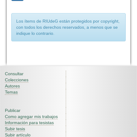
Los ítems de RIUdeG están protegidos por copyright,
con todos los derechos reservados, a menos que se
indique lo contrario.
Consultar
Colecciones
Autores
Temas
Publicar
Como agregar mis trabajos
Información para tesistas
Subir tesis
Subir artículo