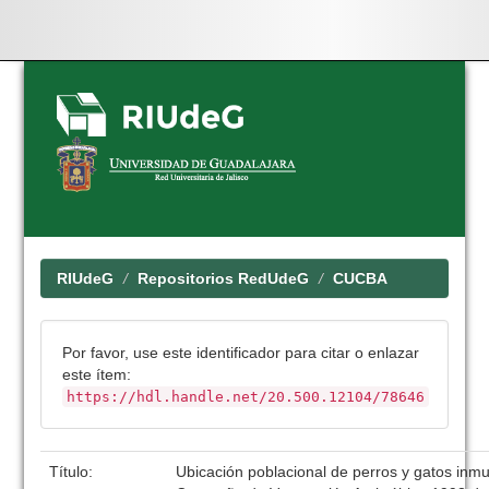
Skip
navigation
RIUdeG
Repositorios RedUdeG
CUCBA
Por favor, use este identificador para citar o enlazar
este ítem:
https://hdl.handle.net/20.500.12104/78646
Título:
Ubicación poblacional de perros y gatos inm