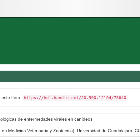
r este ítem:
https://hdl.handle.net/20.500.12104/78640
ológicas de enfermedades virales en canídeos
a en Medicina Veterinaria y Zootecnia). Universidad de Guadalajara. CU