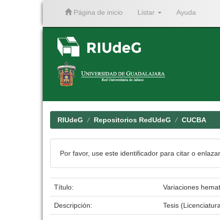
Página de inicio
Listar
Ayuda
Skip
navigation
RIUdeG
Repositorios RedUdeG
CUCBA
Por favor, use este identificador para citar o enlaza
Título:
Variaciones hemat
Descripción:
Tesis (Licenciatur