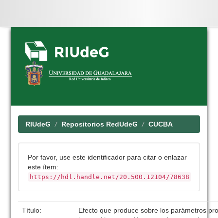
Skip
navigation
RIUdeG
Repositorios RedUdeG
CUCBA
Por favor, use este identificador para citar o enlazar
este ítem:
https://hdl.handle.net/20.500.12104/78638
Título:
Efecto que produce sobre los parámetros pro