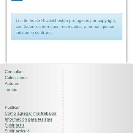
Los ítems de RIUdeG están protegidos por copyright,
con todos los derechos reservados, a menos que se
indique lo contrario.
Consultar
Colecciones
Autores
Temas
Publicar
Como agregar mis trabajos
Información para tesistas
Subir tesis
Subir artículo