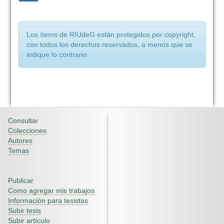
Los ítems de RIUdeG están protegidos por copyright,
con todos los derechos reservados, a menos que se
indique lo contrario.
Consultar
Colecciones
Autores
Temas
Publicar
Como agregar mis trabajos
Información para tesistas
Subir tesis
Subir artículo