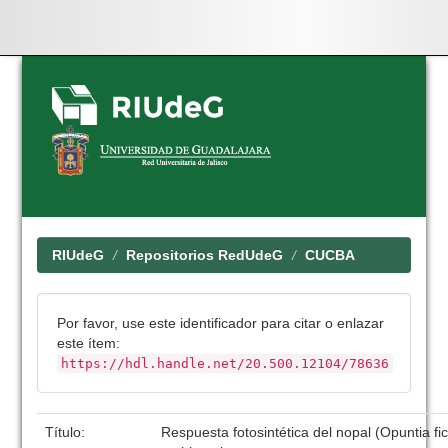
Skip
navigation
RIUdeG
Repositorios RedUdeG
CUCBA
Por favor, use este identificador para citar o enlazar
este ítem:
https://hdl.handle.net/20.500.12104/78636
Título:
Respuesta fotosintética del nopal (Opuntia fic