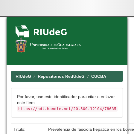
Skip
navigation
RIUdeG
Repositorios RedUdeG
CUCBA
Por favor, use este identificador para citar o enlazar
este ítem:
https://hdl.handle.net/20.500.12104/78635
Título:
Prevalencia de fasciola hepática en los bovin