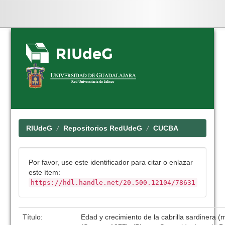
Skip
navigation
RIUdeG
Repositorios RedUdeG
CUCBA
Por favor, use este identificador para citar o enlazar
este ítem:
https://hdl.handle.net/20.500.12104/78631
Título:
Edad y crecimiento de la cabrilla sardinera 