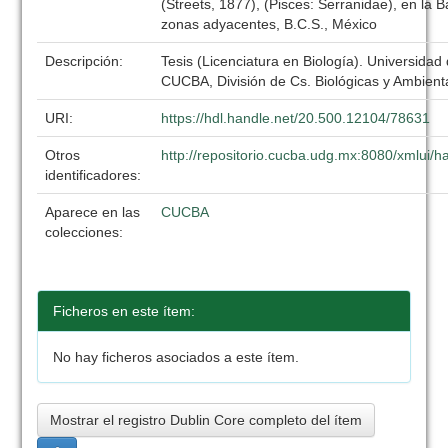
(Streets, 1877), (Pisces: Serranidae), en la 
zonas adyacentes, B.C.S., México
Descripción:
Tesis (Licenciatura en Biología). Universidad
CUCBA, División de Cs. Biológicas y Ambient
URI:
https://hdl.handle.net/20.500.12104/78631
Otros
http://repositorio.cucba.udg.mx:8080/xmlui
identificadores:
Aparece en las
CUCBA
colecciones:
Ficheros en este ítem:
No hay ficheros asociados a este ítem.
Mostrar el registro Dublin Core completo del ítem