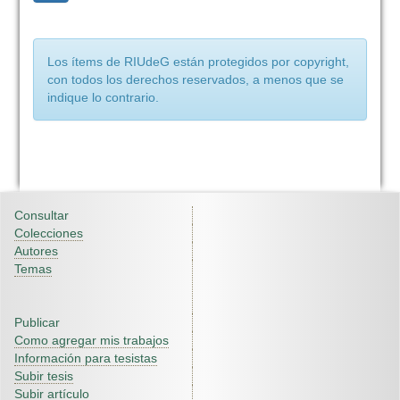
Los ítems de RIUdeG están protegidos por copyright,
con todos los derechos reservados, a menos que se
indique lo contrario.
Consultar
Colecciones
Autores
Temas
Publicar
Como agregar mis trabajos
Información para tesistas
Subir tesis
Subir artículo