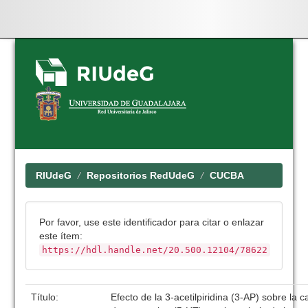
Skip
navigation
RIUdeG
Repositorios RedUdeG
CUCBA
Por favor, use este identificador para citar o enlazar
este ítem:
https://hdl.handle.net/20.500.12104/78622
Título:
Efecto de la 3-acetilpiridina (3-AP) sobre la c