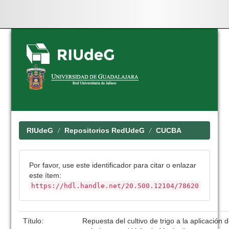
Skip
navigation
RIUdeG
Repositorios RedUdeG
CUCBA
Por favor, use este identificador para citar o enlazar
este ítem:
https://hdl.handle.net/20.500.12104/78620
Título:
Repuesta del cultivo de trigo a la aplicación de