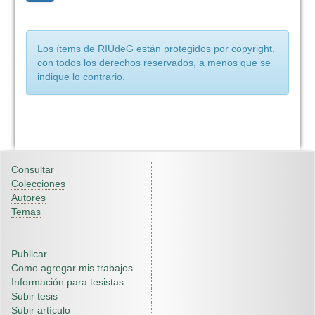
Los ítems de RIUdeG están protegidos por copyright,
con todos los derechos reservados, a menos que se
indique lo contrario.
Consultar
Colecciones
Autores
Temas
Publicar
Como agregar mis trabajos
Información para tesistas
Subir tesis
Subir artículo