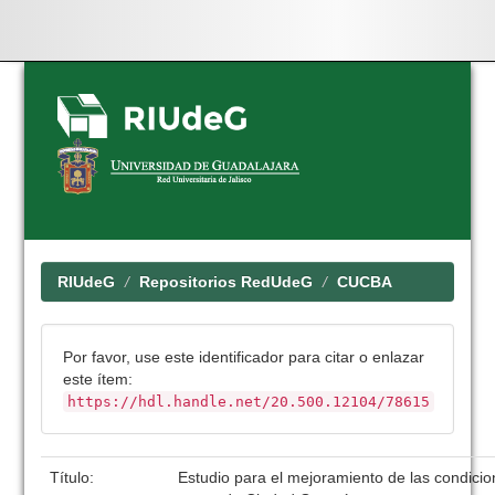
Skip
navigation
RIUdeG
Repositorios RedUdeG
CUCBA
Por favor, use este identificador para citar o enlazar
este ítem:
https://hdl.handle.net/20.500.12104/78615
Título:
Estudio para el mejoramiento de las condicio