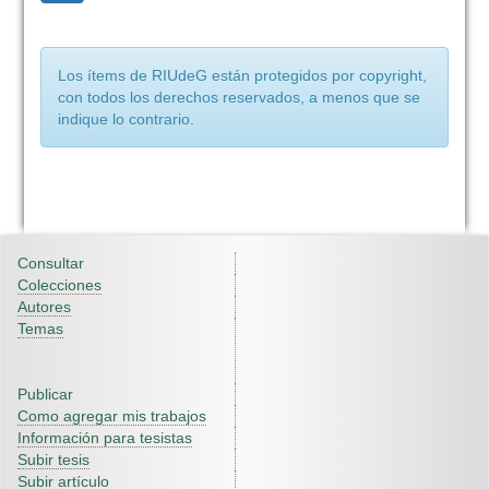
Los ítems de RIUdeG están protegidos por copyright,
con todos los derechos reservados, a menos que se
indique lo contrario.
Consultar
Colecciones
Autores
Temas
Publicar
Como agregar mis trabajos
Información para tesistas
Subir tesis
Subir artículo